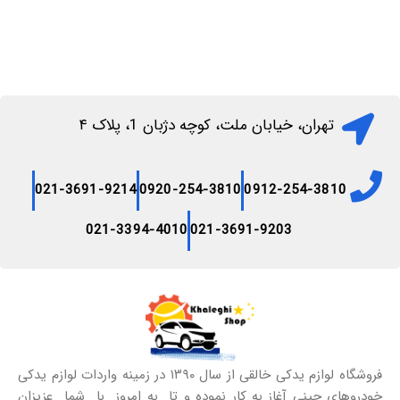
تهران، خیابان ملت، کوچه دژبان 1، پلاک ۴
021-3691-9214
0920-254-3810
0912-254-3810
021-3394-4010
021-3691-9203
فروشگاه لوازم یدکی خالقی از سال ۱۳۹۰ در زمینه واردات لوازم یدکی
خودروهای چینی آغاز به کار نموده و تا به امروز با شما عزیزان