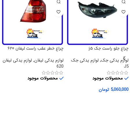
چراغ جلو راست جک j5
چراغ خطر عقب راست لیفان 620
لوازم یدکی جک
,
لوازم یدکی جک
لوازم یدکی لیفان
,
لوازم یدکی لیفان
620
J5
محصولات موجود
محصولات موجود
5,060,000
تومان
اطلاعات بیشتر
افزودن به سبد خرید