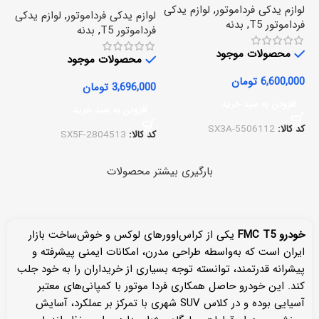
موتور fmc t5
لوازم یدکی فرداموتور
,
لوازم یدکی
لوازم یدکی فرداموتور
,
لوازم یدکی
فرداموتور T5
,
بدنه
فرداموتور T5
,
بدنه
محصولات موجود
محصولات موجود
6,600,000
تومان
3,696,000
تومان
افزودن به سبد خرید
افزودن به سبد خرید
کد کالا:
SX3A-5506112
کد کالا:
SX5F-2804513
بارگیری بیشتر محصولات
خودرو
FMC T5
یکی از کراس‌اوورهای لوکس و خوش‌ساخت بازار
ایران است که به‌واسطه طراحی مدرن، امکانات ایمنی پیشرفته و
پیشرانه قدرتمند، توانسته توجه بسیاری از خریداران را به خود جلب
کند. این خودرو حاصل همکاری فردا موتور با کمپانی‌های معتبر
آسیایی بوده و در کلاس SUV شهری با تمرکز بر عملکرد، آسایش