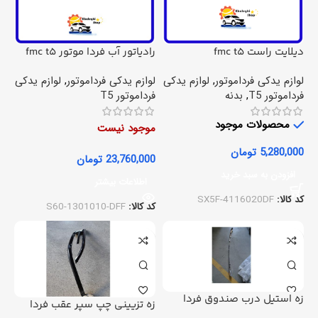
دیلایت راست fmc t5
رادیاتور آب فردا موتور fmc t5
لوازم یدکی فرداموتور
,
لوازم یدکی
لوازم یدکی فرداموتور
,
لوازم یدکی
فرداموتور T5
,
بدنه
فرداموتور T5
محصولات موجود
موجود نیست
5,280,000
تومان
23,760,000
تومان
افزودن به سبد خرید
اطلاعات بیشتر
کد کالا:
SX5F-4116020DF
کد کالا:
S60-1301010-DFF
زه استیل درب صندوق فردا
زه تزیینی چپ سپر عقب فردا
موتور fmc t5