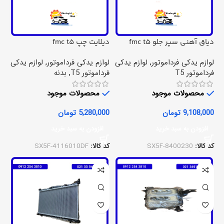
دیاق آهنی سپر جلو fmc t5
دیلایت چپ fmc t5
لوازم یدکی فرداموتور
,
لوازم یدکی
لوازم یدکی فرداموتور
,
لوازم یدکی
فرداموتور T5
فرداموتور T5
,
بدنه
محصولات موجود
محصولات موجود
9,108,000
تومان
5,280,000
تومان
افزودن به سبد خرید
افزودن به سبد خرید
کد کالا:
SX5F-8400230
کد کالا:
SX5F-4116010DF