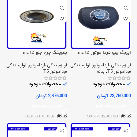
ایربگ چپ فردا موتور fmc t5
بلبرینگ چرخ جلو fmc t5
لوازم یدکی فرداموتور
,
لوازم یدکی
لوازم یدکی فرداموتور
,
لوازم یدکی
فرداموتور T5
,
بدنه
فرداموتور T5
محصولات موجود
محصولات موجود
23,760,000
تومان
2,376,000
تومان
افزودن به سبد خرید
افزودن به سبد خرید
کد کالا:
SX5F-5820010D
کد کالا:
-1BS3-3103030