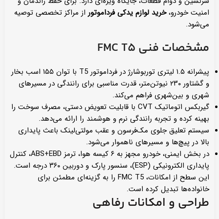
سرنشین و دوام قطعات، جایگاه ویژه‌ای دارد. برای حفظ راندمان و
امنیت خودرو،
خرید لوازم یدکی فرداموتور
از مراکز تخصصی توصیه
می‌شود.
مشخصات فنی
FMC T5
پیشرانه ۱.۵ لیتری توربوشارژ در فرداموتور T5 با توان ۱۵۵ اسب بخار
و گشتاور ۲۳۰ نیوتن‌متر، قدرت مناسبی برای رانندگی در مسیرهای
شهری و بین‌شهری فراهم می‌کند.
گیربکس اتوماتیک CVT با قابلیت تعویض دستی، مصرف سوخت را
بهینه کرده و تجربه رانندگی نرم و هوشمند را ارائه می‌دهد.
سیستم تعلیق جلوی مک‌فرسون و عقب مولتی‌لینک باعث پایداری
بالا در پیچ‌ها و مسیرهای ناهموار می‌شود.
در بخش ایمنی، خودرو مجهز به ۶ کیسه هوا، ترمز ABS+EBD، کنترل
پایداری الکترونیکی (ESP)، سنسور پارک و دوربین ۳۶۰ درجه است.
این سطح از امکانات، FMC T5 را به گزینه‌ای مطمئن برای
خانواده‌ها تبدیل کرده است.
طراحی و امکانات رفاهی