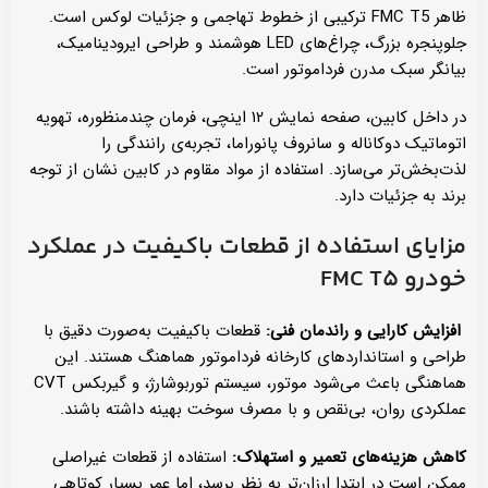
ظاهر FMC T5 ترکیبی از خطوط تهاجمی و جزئیات لوکس است.
جلوپنجره بزرگ، چراغ‌های LED هوشمند و طراحی ایرودینامیک،
بیانگر سبک مدرن فرداموتور است.
در داخل کابین، صفحه نمایش ۱۲ اینچی، فرمان چندمنظوره، تهویه
اتوماتیک دو‌کاناله و سانروف پانوراما، تجربه‌ی رانندگی را
لذت‌بخش‌تر می‌سازد. استفاده از مواد مقاوم در کابین نشان از توجه
برند به جزئیات دارد.
مزایای استفاده از قطعات باکیفیت در عملکرد
خودرو FMC T5
افزایش کارایی و راندمان فنی:
قطعات باکیفیت به‌صورت دقیق با
طراحی و استانداردهای کارخانه فرداموتور هماهنگ هستند. این
هماهنگی باعث می‌شود موتور، سیستم توربوشارژ، و گیربکس CVT
عملکردی روان، بی‌نقص و با مصرف سوخت بهینه داشته باشند.
کاهش هزینه‌های تعمیر و استهلاک:
استفاده از قطعات غیر‌اصلی
ممکن است در ابتدا ارزان‌تر به نظر برسد، اما عمر بسیار کوتاهی