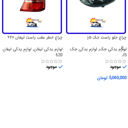
چراغ جلو راست جک j5
چراغ خطر عقب راست لیفان 620
لوازم یدکی جک
,
لوازم یدکی جک
لوازم یدکی لیفان
,
لوازم یدکی لیفان
620
J5
موجود
موجود
5,060,000
تومان
اطلاعات بیشتر
افزودن به سبد خرید