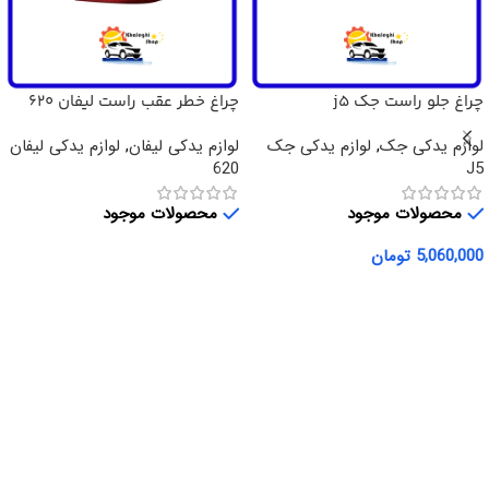
چراغ جلو راست جک j5
چراغ خطر عقب راست لیفان 620
لوازم یدکی جک
,
لوازم یدکی جک
لوازم یدکی لیفان
,
لوازم یدکی لیفان
620
J5
محصولات موجود
محصولات موجود
5,060,000
تومان
اطلاعات بیشتر
افزودن به سبد خرید