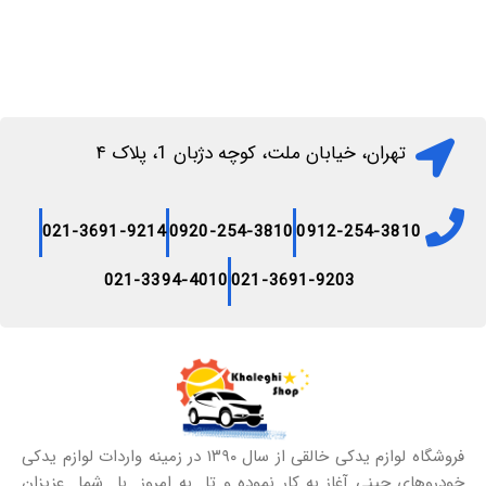
تهران، خیابان ملت، کوچه دژبان 1، پلاک ۴
021-3691-9214
0920-254-3810
0912-254-3810
021-3394-4010
021-3691-9203
فروشگاه لوازم یدکی خالقی از سال ۱۳۹۰ در زمینه واردات لوازم یدکی
خودروهای چینی آغاز به کار نموده و تا به امروز با شما عزیزان