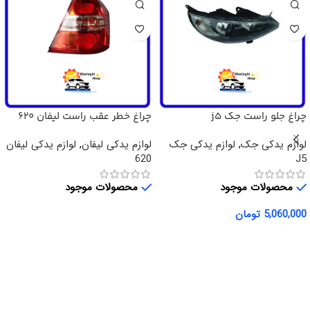
چراغ جلو راست جک j5
چراغ خطر عقب راست لیفان 620
لوازم یدکی جک
,
لوازم یدکی جک
لوازم یدکی لیفان
,
لوازم یدکی لیفان
620
J5
محصولات موجود
محصولات موجود
5,060,000
تومان
اطلاعات بیشتر
افزودن به سبد خرید