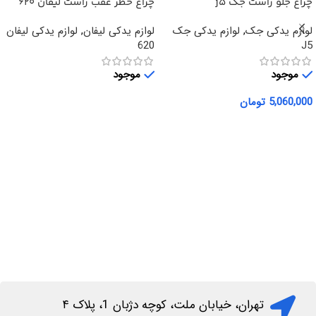
چراغ جلو راست جک j5
چراغ خطر عقب راست لیفان 620
لوازم یدکی جک
,
لوازم یدکی جک
لوازم یدکی لیفان
,
لوازم یدکی لیفان
620
J5
موجود
موجود
5,060,000
تومان
اطلاعات بیشتر
افزودن به سبد خرید
تهران، خیابان ملت، کوچه دژبان 1، پلاک ۴