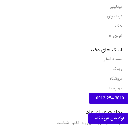
فیدلیتی
فردا موتور
جک
ام وی ام
لینک های مفید
صفحه اصلی
وبلاگ
فروشگاه
درباره ما
3810 254 0912
تماس با ما
نمادهای اعتماد
لوکیشن فروشگاه
انواع مجوز های فعالیتی در اختیار شماست