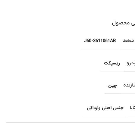
ی محصول
 قطعه
J60-3611061AB
درو
ریسپکت
زنده
چین
لا
جنس اصلی وارداتی