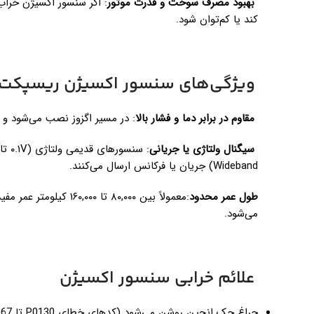
بهبود مصرف سوخت و قدرت موتور
: اگر سنسور اکسیژن خر
کند یا کم‌توان شود.
ویژگی‌های سنسور اکسیژن ریسپکت
مقاوم در برابر دما و فشار بالا
: در مسیر اگزوز نصب می‌شود و باید تا ۹۰۰ درجه سانتی‌گراد
سیگنال ولتاژی یا جریانی
Wideband) جریان یا فرکانس ارسال می‌کنند.
طول عمر محدود
می‌شود.
علائم خرابی سنسور اکسیژن
چراغ چک انجین روشن می‌شود (کدهای خطای P0130 تا P0167).