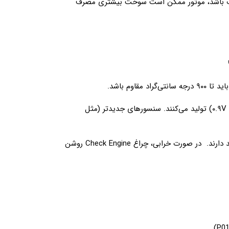
اب باشد، موتور ممکن است سوخت بیشتری مصرف
 مقاوم باشد.
: سنسورهای قدیمی ولتاژی (۰.۱V تا ۰.۹V) تولید می‌کنند. سنسورهای جدیدتر (مثل
:معمولاً بین ۸۰,۰۰۰ تا ۱۶۰,۰۰۰ کیلومتر عمر مفید دارند. در صورت خرابی، چراغ Check Engine روشن