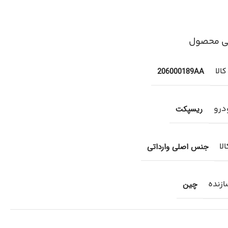
ی محصول
الا
206000189AA
درو
ریسپکت
لا
جنس اصلی وارداتی
زنده
چین