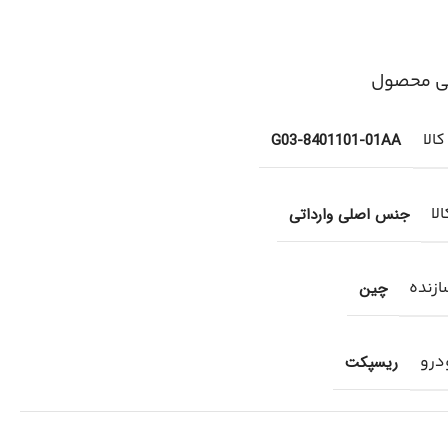
ی محصول
الا
G03-8401101-01AA
لا
جنس اصلی وارداتی
زنده
چین
درو
ریسپکت