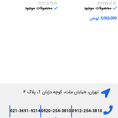
محصولات موجود
محصولات موجود
5,060,000
تومان
اطلاعات بیشتر
افزودن به سبد خرید
تهران، خیابان ملت، کوچه دژبان 1، پلاک ۴
021-3691-9214
0920-254-3810
0912-254-3810