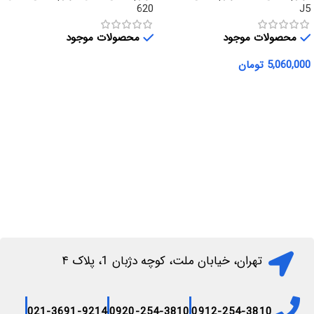
620
J5
محصولات موجود
محصولات موجود
5,060,000
تومان
اطلاعات بیشتر
افزودن به سبد خرید
تهران، خیابان ملت، کوچه دژبان 1، پلاک ۴
021-3691-9214
0920-254-3810
0912-254-3810