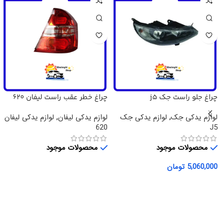
چراغ جلو راست جک j5
چراغ خطر عقب راست لیفان 620
لوازم یدکی جک
,
لوازم یدکی جک
لوازم یدکی لیفان
,
لوازم یدکی لیفان
620
J5
محصولات موجود
محصولات موجود
5,060,000
تومان
اطلاعات بیشتر
افزودن به سبد خرید