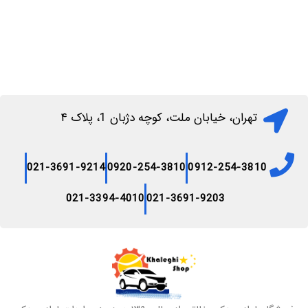
تهران، خیابان ملت، کوچه دژبان 1، پلاک ۴
021-3691-9214
0920-254-3810
0912-254-3810
021-3394-4010
021-3691-9203