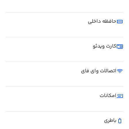
حافظه داخلی
کارت ویدئو
اتصالات وای فای
امکانات
باطری