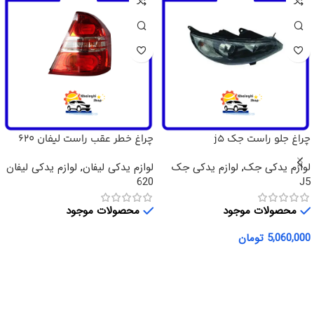
چراغ جلو راست جک j5
چراغ خطر عقب راست لیفان 620
لوازم یدکی جک
,
لوازم یدکی جک
لوازم یدکی لیفان
,
لوازم یدکی لیفان
620
J5
محصولات موجود
محصولات موجود
5,060,000
تومان
اطلاعات بیشتر
افزودن به سبد خرید