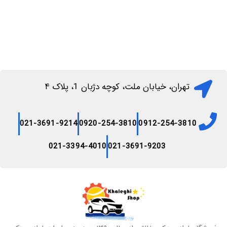
تهران، خیابان ملت، کوچه دژبان 1، پلاک ۴
021-3691-9214
0920-254-3810
0912-254-3810
021-3394-4010
021-3691-9203