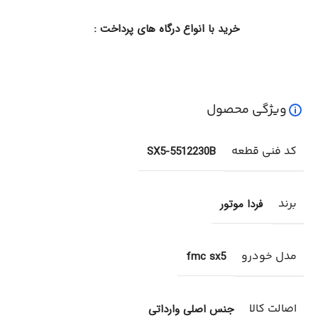
خرید با انواع درگاه های پرداخت :
ویژگی محصول
کد فنی قطعه
SX5-5512230B
برند
فردا موتور
مدل خودرو
fmc sx5
اصالت کالا
جنس اصلی وارداتی