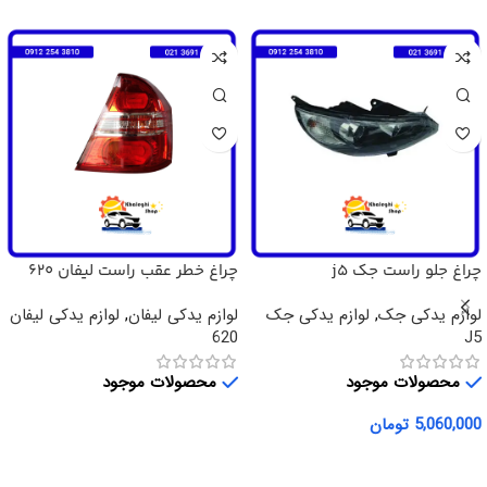
چراغ جلو راست جک j5
چراغ خطر عقب راست لیفان 620
لوازم یدکی جک
,
لوازم یدکی جک
لوازم یدکی لیفان
,
لوازم یدکی لیفان
620
J5
محصولات موجود
محصولات موجود
5,060,000
تومان
اطلاعات بیشتر
افزودن به سبد خرید