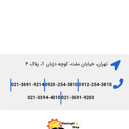
تهران، خیابان ملت، کوچه دژبان 1، پلاک ۴
021-3691-9214
0920-254-3810
0912-254-3810
021-3394-4010
021-3691-9203