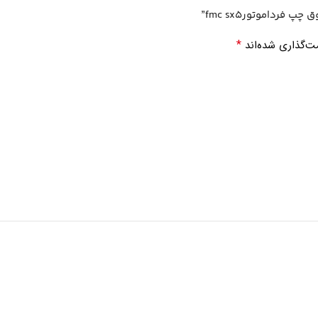
داموتورfmc sx5”
*
ت‌گذاری شده‌اند