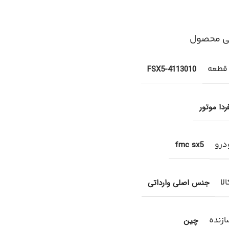
ی محصول
 قطعه
FSX5-4113010
ردا موتور
درو
fmc sx5
لا
جنس اصلی وارداتی
زنده
چین