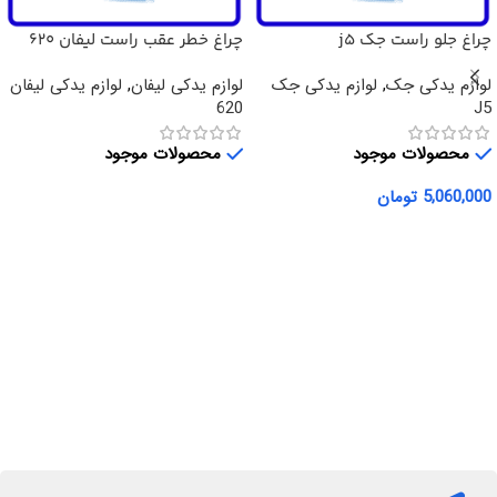
چراغ جلو راست جک j5
چراغ خطر عقب راست لیفان 620
لوازم یدکی جک
,
لوازم یدکی جک
لوازم یدکی لیفان
,
لوازم یدکی لیفان
620
J5
محصولات موجود
محصولات موجود
5,060,000
تومان
اطلاعات بیشتر
افزودن به سبد خرید