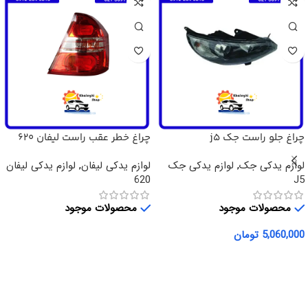
چراغ جلو راست جک j5
چراغ خطر عقب راست لیفان 620
لوازم یدکی جک
,
لوازم یدکی جک
لوازم یدکی لیفان
,
لوازم یدکی لیفان
620
J5
محصولات موجود
محصولات موجود
5,060,000
تومان
اطلاعات بیشتر
افزودن به سبد خرید