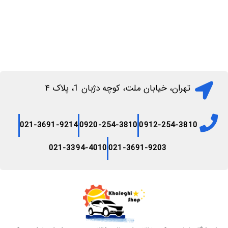
تهران، خیابان ملت، کوچه دژبان 1، پلاک ۴
021-3691-9214
0920-254-3810
0912-254-3810
021-3394-4010
021-3691-9203