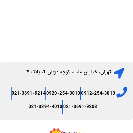
تهران، خیابان ملت، کوچه دژبان 1، پلاک ۴
021-3691-9214
0920-254-3810
0912-254-3810
021-3394-4010
021-3691-9203