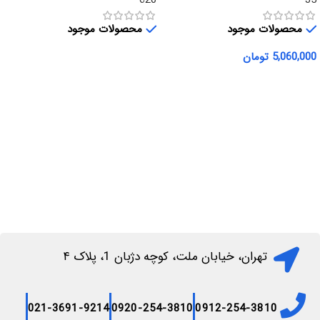
620
J5
محصولات موجود
محصولات موجود
5,060,000
تومان
اطلاعات بیشتر
افزودن به سبد خرید
تهران، خیابان ملت، کوچه دژبان 1، پلاک ۴
021-3691-9214
0920-254-3810
0912-254-3810