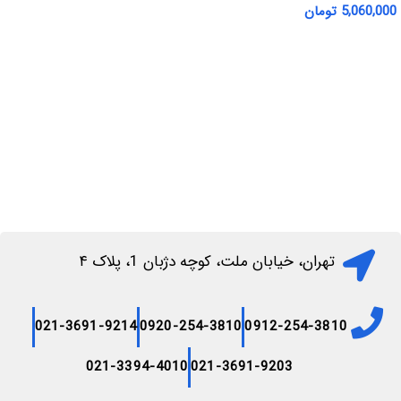
5,060,000
تومان
اطلاعات بیشتر
افزودن به سبد خرید
تهران، خیابان ملت، کوچه دژبان 1، پلاک ۴
021-3691-9214
0920-254-3810
0912-254-3810
021-3394-4010
021-3691-9203