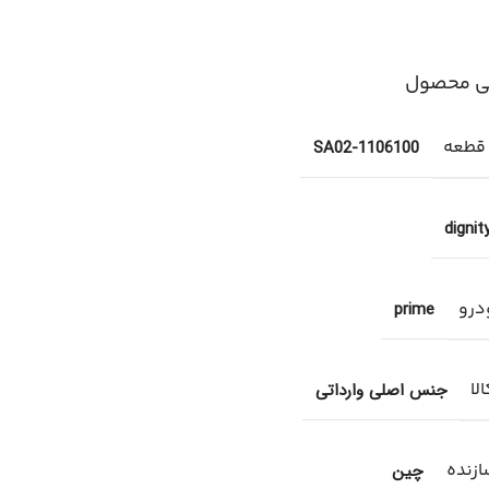
ی محصول
 قطعه
1106100-SA02
dignit
درو
prime
لا
جنس اصلی وارداتی
زنده
چین