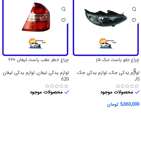
چراغ جلو راست جک j5
چراغ خطر عقب راست لیفان 620
لوازم یدکی جک
,
لوازم یدکی جک
لوازم یدکی لیفان
,
لوازم یدکی لیفان
620
J5
محصولات موجود
محصولات موجود
5,060,000
تومان
اطلاعات بیشتر
افزودن به سبد خرید