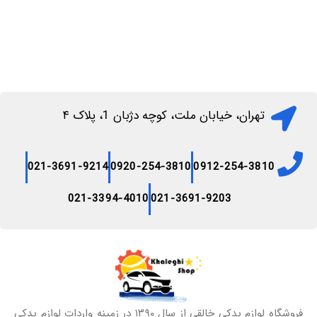
تهران، خیابان ملت، کوچه دژبان 1، پلاک ۴
021-3691-9214
0920-254-3810
0912-254-3810
021-3394-4010
021-3691-9203
فروشگاه لوازم یدکی خالقی از سال ۱۳۹۰ در زمینه واردات لوازم یدکی