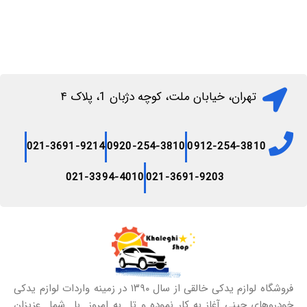
تهران، خیابان ملت، کوچه دژبان 1، پلاک ۴
021-3691-9214
0920-254-3810
0912-254-3810
021-3394-4010
021-3691-9203
فروشگاه لوازم یدکی خالقی از سال ۱۳۹۰ در زمینه واردات لوازم یدکی
خودروهای چینی آغاز به کار نموده و تا به امروز با شما عزیزان