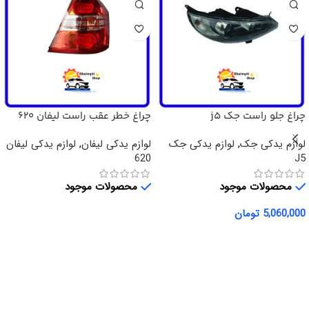
چراغ جلو راست جک j5
چراغ خطر عقب راست لیفان 620
لوازم یدکی جک
,
لوازم یدکی جک
لوازم یدکی لیفان
,
لوازم یدکی لیفان
620
J5
محصولات موجود
محصولات موجود
5,060,000
تومان
اطلاعات بیشتر
افزودن به سبد خرید