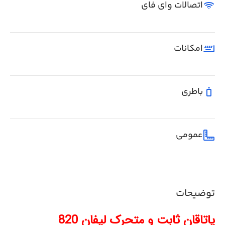
اتصالات وای فای
امکانات
باطری
عمومی
توضیحات
یاتاقان ثابت و متحرک لیفان 820