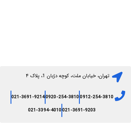
افزودن به سبد خرید
تهران، خیابان ملت، کوچه دژبان 1، پلاک ۴
021-3691-9214
0920-254-3810
0912-254-3810
021-3394-4010
021-3691-9203