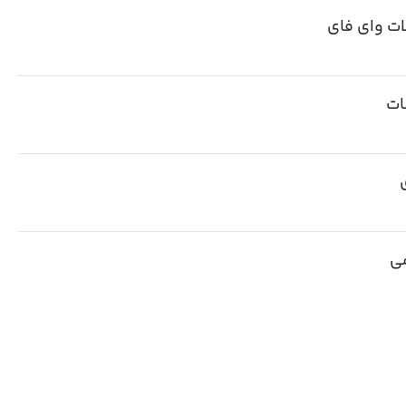
ات وای فای
ات
ی