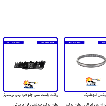
ربکس اتوماتیک
براکت راست سپر جلو فیدلیتی پرستیژ
X33,TIGGO5,ARI اصلی
 ام وی ام 550
,
لوازم یدکی
لوازم یدکی فیدلیتی
,
لوازم یدکی