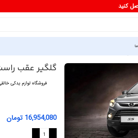
صل کنید
ما
 اس5
گلگیر عقب راس
16,954,080
تومان