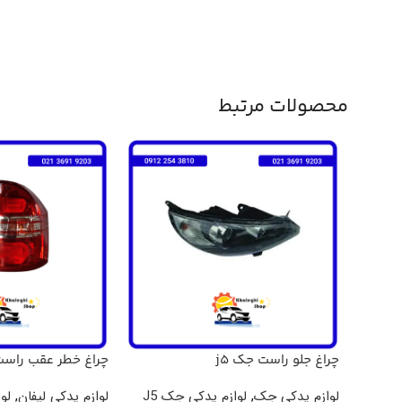
محصولات مرتبط
چراغ جلو راست جک j5
چراغ خطر عقب راست لی
لوازم یدکی جک
,
لوازم یدکی جک J5
لوازم یدکی لیفان
,
لو