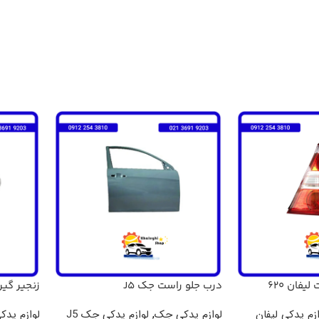
فان 620
درب جلو راست جک J5
زنجیر گی
ZZO5 .550
ازم یدکی لیفان
لوازم یدکی جک
,
لوازم یدکی جک J5
لوازم یدکی