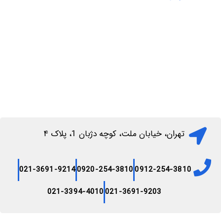
اطلاعات بیشتر
افزودن به سبد خرید
تهران، خیابان ملت، کوچه دژبان 1، پلاک ۴
021-3691-9214
0920-254-3810
0912-254-3810
021-3394-4010
021-3691-9203