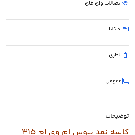
اتصالات وای فای
امکانات
باطری
عمومی
توضیحات
کاسه نمد پلوس ام وی ام 315