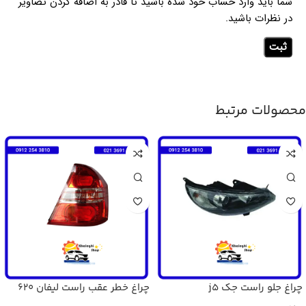
شما باید وارد حساب خود شده باشید تا قادر به اضافه کردن تصاویر
در نظرات باشید.
محصولات مرتبط
چراغ جلو راست جک j5
چراغ خطر عقب راست لیفان 620