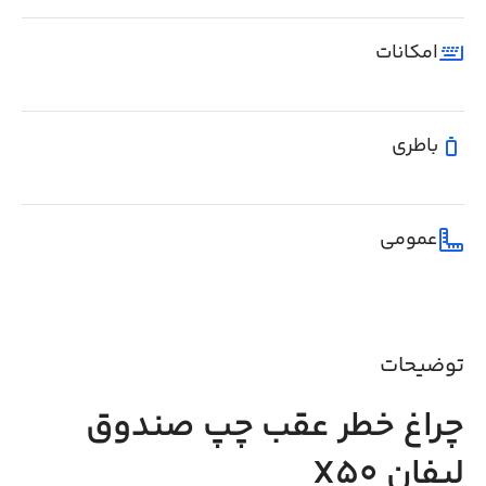
امکانات
باطری
عمومی
توضیحات
چراغ خطر عقب چپ صندوق
لیفان X50