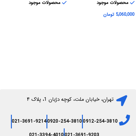
محصولات موجود
محصولات موجود
5,060,000
تومان
اطلاعات بیشتر
افزودن به سبد خرید
تهران، خیابان ملت، کوچه دژبان 1، پلاک ۴
021-3691-9214
0920-254-3810
0912-254-3810
021-3394-4010
021-3691-9203