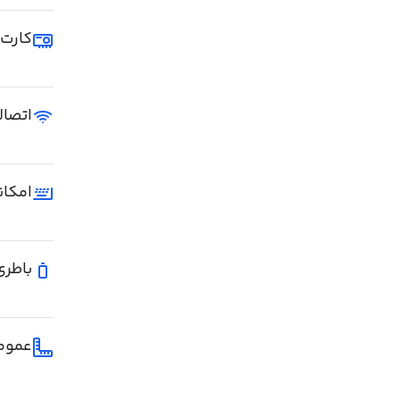
کارت 
اتصال
امکان
باطری
عموم