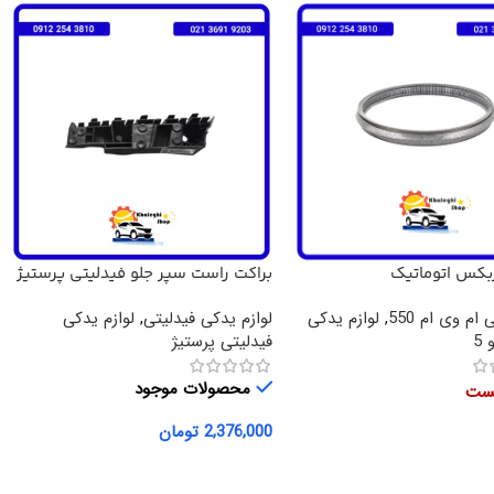
ربکس اتوماتیک
براکت راست سپر جلو فیدلیتی پرستیژ
X33,TIGGO5,ARI اصلی
 ام وی ام 550
,
لوازم یدکی
لوازم یدکی فیدلیتی
,
لوازم یدکی
5
فیدلیتی پرستیژ
محصولات موجود
یست
2,376,000
تومان
بیشتر
افزودن به سبد خرید