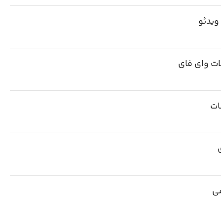
ویدئو
ات وای فای
ات
ی