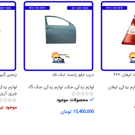
فان 620
درب جلو راست جک J5
زنجیر گی
ZZO5 .550
ازم یدکی لیفان
لوازم یدکی جک
,
لوازم یدکی جک J5
لوازم یدکی
چری آریزو 
محصولات موجود
موجود ن
15,400,000
تومان
افزودن به سبد خرید
اطلاعات 