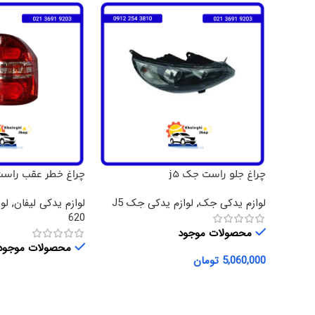
چراغ جلو راست جک j5
چراغ خطر عقب راست لی
لوازم یدکی جک
,
لوازم یدکی جک J5
لوازم یدکی لیفان
,
لو
620
محصولات موجود
محصولات موجود
5,060,000
تومان
افزودن به سبد خرید
اطلاعات بیشتر