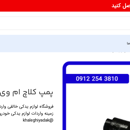
صل کنید
ما
م وی ام 550
پمپ کلاچ ام وی ام
زمینه واردات لوازم یدکی خودرو
@khaleghiyadak