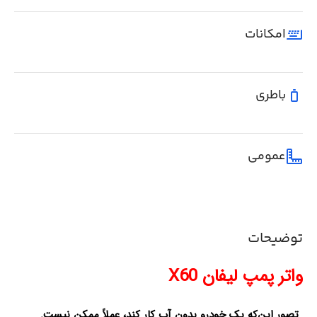
امکانات
باطری
عمومی
توضیحات
واتر پمپ ليفان X60
تصور این‌که یک خودرو بدون آب کار کند، عملاً ممکن نیست.