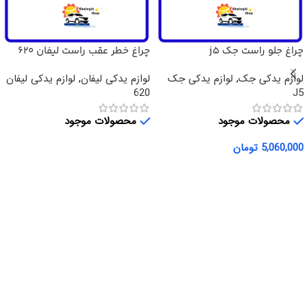
چراغ جلو راست جک j5
چراغ خطر عقب راست لیفان 620
لوازم یدکی جک
,
لوازم یدکی جک
لوازم یدکی لیفان
,
لوازم یدکی لیفان
620
J5
محصولات موجود
محصولات موجود
5,060,000
تومان
اطلاعات بیشتر
افزودن به سبد خرید