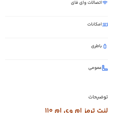
اتصالات وای فای
امکانات
باطری
عمومی
توضیحات
لنت ترمز ام وی ام 110