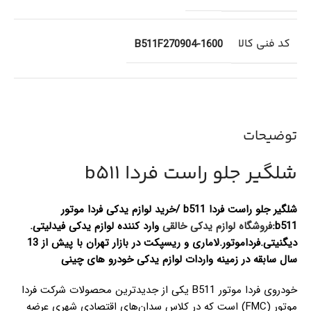
کد فنی کالا
B511F270904-1600
توضیحات
شلگیر جلو راست فردا b511
شلگیر جلو راست فردا b511 /خرید لوازم یدکی فردا موتور
b511:
فروشگاه لوازم یدکی خالقی
وارد کننده لوازم یدکی فیدلیتی.
دیگنیتی.فرداموتور.لاماری و ریسپکت در بازار تهران با پیش از 13
سال سابقه در زمینه واردات لوازم یدکی خودرو های چینی
خودروی فردا موتور B511 یکی از جدیدترین محصولات شرکت فردا
موتور (FMC) است که در کلاس سدان‌های اقتصادی شهری عرضه