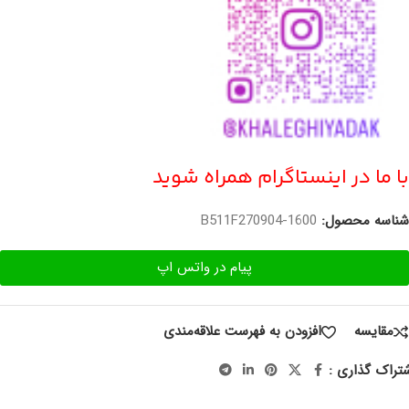
با ما در اینستاگرام همراه شوید
شناسه محصول:
B511F270904-1600
پیام در واتس اپ
مقایسه
افزودن به فهرست علاقه‌مندی
تراک گذاری :