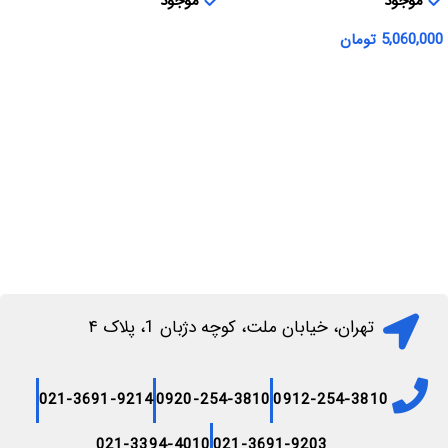
موجود
موجود
5,060,000
تومان
اطلاعات بیشتر
افزودن به سبد خرید
تهران، خیابان ملت، کوچه دژبان 1، پلاک ۴
021-3691-9214
0920-254-3810
0912-254-3810
021-3394-4010
021-3691-9203