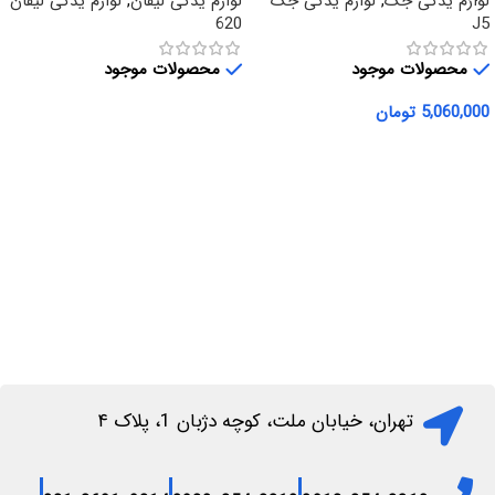
لوازم یدکی جک
,
لوازم یدکی جک
لوازم یدکی لیفان
,
لوازم یدکی لیفان
620
J5
محصولات موجود
محصولات موجود
5,060,000
تومان
اطلاعات بیشتر
افزودن به سبد خرید
تهران، خیابان ملت، کوچه دژبان 1، پلاک ۴