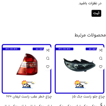
در نظرات باشید.
محصولات مرتبط
چراغ جلو راست جک j5
چراغ خطر عقب راست لیفان 620