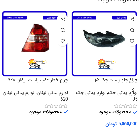
چراغ جلو راست جک j5
چراغ خطر عقب راست لیفان 620
لوازم یدکی جک
,
لوازم یدکی جک
لوازم یدکی لیفان
,
لوازم یدکی لیفان
620
J5
محصولات موجود
محصولات موجود
5,060,000
تومان
اطلاعات بیشتر
افزودن به سبد خرید