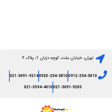
تهران، خیابان ملت، کوچه دژبان 1، پلاک ۴
021-3691-9214
0920-254-3810
0912-254-3810
021-3394-4010
021-3691-9203