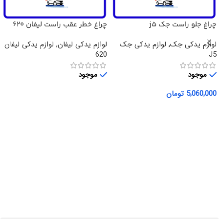
چراغ جلو راست جک j5
چراغ خطر عقب راست لیفان 620
لوازم یدکی جک
,
لوازم یدکی جک
لوازم یدکی لیفان
,
لوازم یدکی لیفان
620
J5
موجود
موجود
5,060,000
تومان
اطلاعات بیشتر
افزودن به سبد خرید