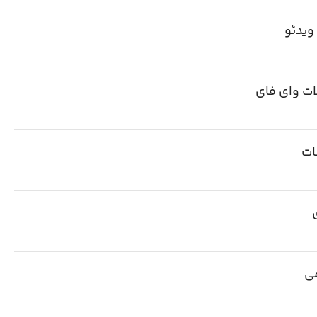
ویدئو
ات وای فای
ات
ی