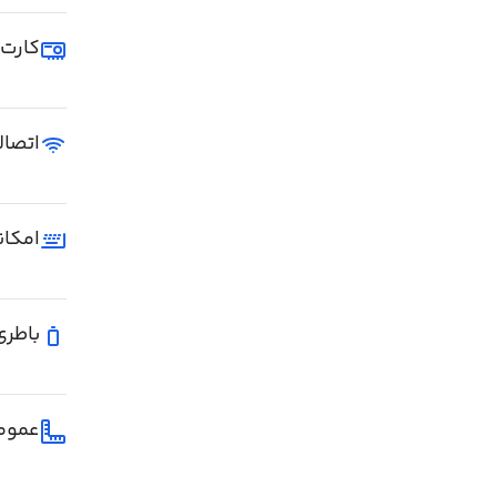
کارت 
اتصال
امکان
باطری
عموم