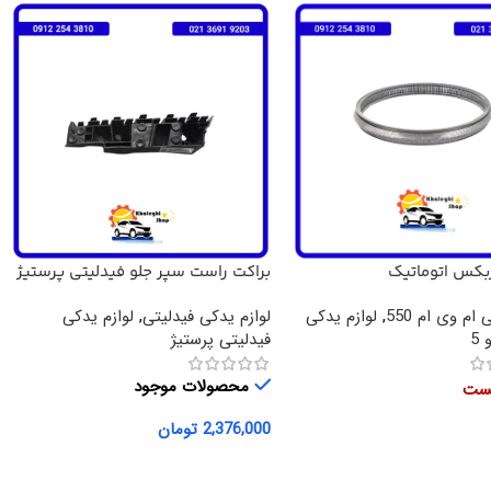
ربکس اتوماتیک
براکت راست سپر جلو فیدلیتی پرستیژ
X33,TIGGO5,ARI اصلی
 ام وی ام 550
,
لوازم یدکی
لوازم یدکی فیدلیتی
,
لوازم یدکی
5
فیدلیتی پرستیژ
محصولات موجود
یست
2,376,000
تومان
بیشتر
افزودن به سبد خرید