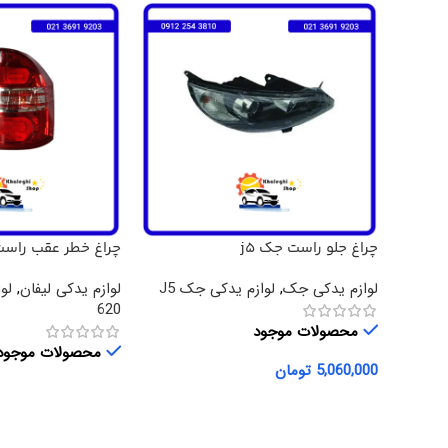
چراغ جلو راست جک j5
چراغ خطر عقب راست لی
لوازم یدکی جک
,
لوازم یدکی جک J5
لوازم یدکی لیفان
,
لو
620
محصولات موجود
محصولات موجود
5,060,000
تومان
افزودن به سبد خرید
اطلاعات بیشتر