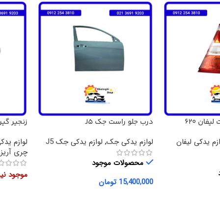
فان 620
درب جلو راست جک J5
زنجیر گی
ZZO5 .550
ازم یدکی لیفان
لوازم یدکی جک
,
لوازم یدکی جک J5
لوازم یدکی
چری آریزو 
محصولات موجود
موجود ن
15,400,000
تومان
افزودن به سبد خرید
اطلاعات 