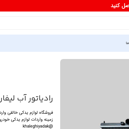
صل کنید
ما
رادياتور آب ليفان 20
زمینه واردات لوازم یدکی خودرو
@khaleghiyadak