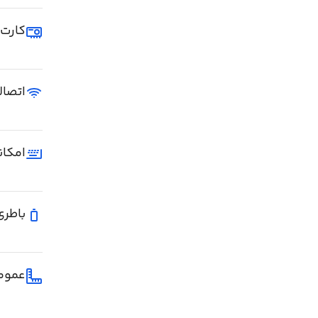
کارت 
اتصال
امکان
باطری
عموم