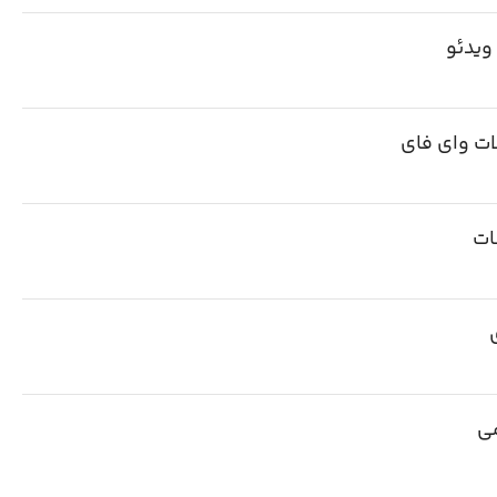
ویدئو
ات وای فای
ات
ی