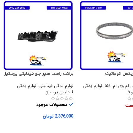
ربکس اتوماتیک
براکت راست سپر جلو فیدلیتی پرستیژ
X33,TIGGO5,ARI اصلی
 ام وی ام 550
,
لوازم یدکی
لوازم یدکی فیدلیتی
,
لوازم یدکی
5
فیدلیتی پرستیژ
محصولات موجود
یست
2,376,000
تومان
بیشتر
افزودن به سبد خرید