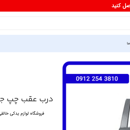
صل کنید
ما
درب عقب چپ جک 