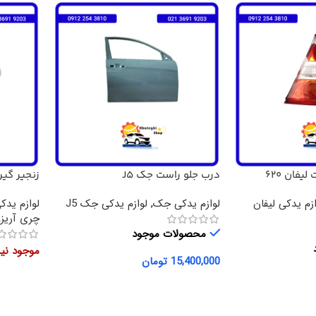
فان 620
درب جلو راست جک J5
زنجیر گی
ZZO5 .550
ازم یدکی لیفان
لوازم یدکی جک
,
لوازم یدکی جک J5
لوازم یدکی
چری آریزو 
محصولات موجود
موجود ن
15,400,000
تومان
افزودن به سبد خرید
اطلاعات 