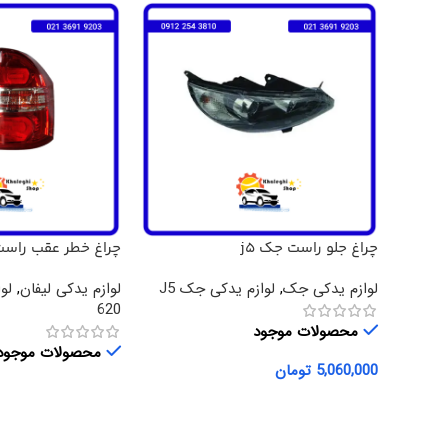
چراغ جلو راست جک j5
چراغ خطر عقب راست لی
لوازم یدکی جک
,
لوازم یدکی جک J5
لوازم یدکی لیفان
,
لو
620
محصولات موجود
محصولات موجود
5,060,000
تومان
افزودن به سبد خرید
اطلاعات بیشتر