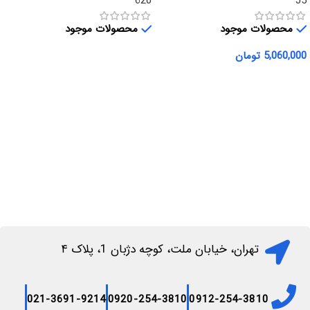
620
J5
محصولات موجود
محصولات موجود
5,060,000
تومان
اطلاعات بیشتر
افزودن به سبد خرید
تهران، خیابان ملت، کوچه دژبان 1، پلاک ۴
021-3691-9214
0920-254-3810
0912-254-3810