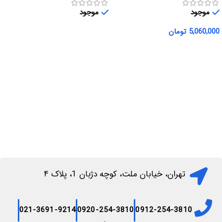
موجود
موجود
5,060,000
تومان
اطلاعات بیشتر
افزودن به سبد خرید
تهران، خیابان ملت، کوچه دژبان 1، پلاک ۴
021-3691-9214
0920-254-3810
0912-254-3810