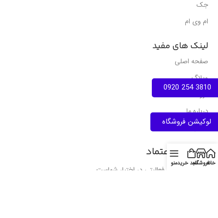
جک
ام وی ام
لینک های مفید
صفحه اصلی
وبلاگ
3810 254 0920
فروشگاه
درباره ما
لوکیشن فروشگاه
تماس با ما
نمادهای اعتماد
خانه
فروشگاه
سبد خرید
منو
انواع مجوز های فعالیتی در اختیار شماست