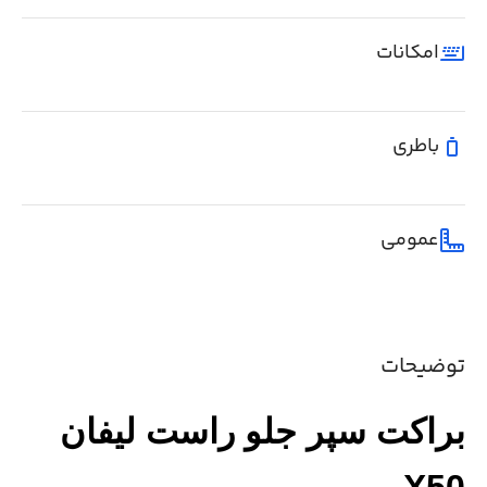
امکانات
باطری
عمومی
توضیحات
براکت سپر جلو راست لیفان
X50