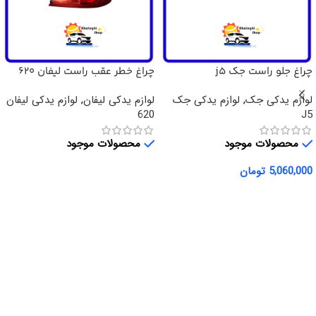
چراغ جلو راست جک j5
چراغ خطر عقب راست لیفان 620
لوازم یدکی جک
,
لوازم یدکی جک
لوازم یدکی لیفان
,
لوازم یدکی لیفان
620
J5
محصولات موجود
محصولات موجود
5,060,000
تومان
اطلاعات بیشتر
افزودن به سبد خرید