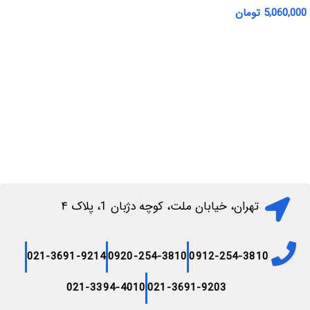
5,060,000
تومان
اطلاعات بیشتر
افزودن به سبد خرید
تهران، خیابان ملت، کوچه دژبان 1، پلاک ۴
021-3691-9214
0920-254-3810
0912-254-3810
021-3394-4010
021-3691-9203