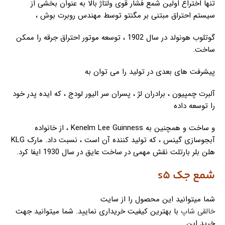
تنها اختراع اولین شمع فشار قوی ولتاژ بالا به عنوان بخشی از
سیستم احتراق مبتنی بر مگنتو توسط مهندس روبرت بوش ،
گوتلوب هونولد در سال 1902 ، توسعه موتور احتراق جرقه را ممکن
ساخت.
پیشرفت های بعدی در تولید را می توان به
آلبرت چمپیون ، برادران لژ ، پسران سر الیور لودج ، که ایده پدر خود
را توسعه داده
و ساخت و همچنین به Kenelm Lee Guinness ، از خانواده
آبجوسازی گینس ، که تولید کننده آن است ، نسبت داد. مارک KLG
هلن بلر بارتلت نقش مهمی در ساخت عایق در سال 1930 ایفا کرد.
شمع جک s5
شما میتوانید این محصول را از سایت
خالقی شاپ
با بهترین کیفیت خریداری نمایید. شما میتوانید جهت
خرید این