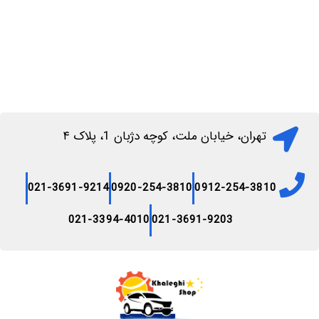
تهران، خیابان ملت، کوچه دژبان 1، پلاک ۴
021-3691-9214
0920-254-3810
0912-254-3810
021-3394-4010
021-3691-9203