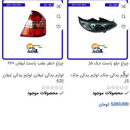
چراغ جلو راست جک j5
چراغ خطر عقب راست لیفان 620
لوازم یدکی جک
,
لوازم یدکی جک
لوازم یدکی لیفان
,
لوازم یدکی لیفان
620
J5
محصولات موجود
محصولات موجود
5,060,000
تومان
اطلاعات بیشتر
افزودن به سبد خرید