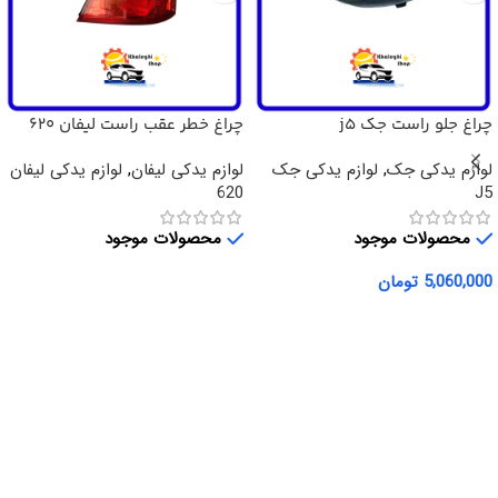
چراغ جلو راست جک j5
چراغ خطر عقب راست لیفان 620
لوازم یدکی جک
,
لوازم یدکی جک
لوازم یدکی لیفان
,
لوازم یدکی لیفان
620
J5
محصولات موجود
محصولات موجود
5,060,000
تومان
اطلاعات بیشتر
افزودن به سبد خرید