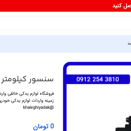
صل کنید
ما
 520
سنسور کیلومتر لیف
زمینه واردات لوازم یدکی خودرو
@khaleghiyadak
0
تومان