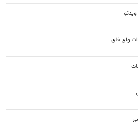
ویدئو
ات وای فای
ات
ی