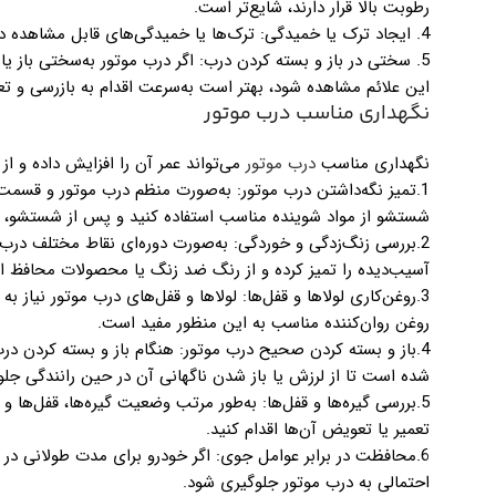
رطوبت بالا قرار دارند، شایع‌تر است.
4. ایجاد ترک یا خمیدگی: ترک‌ها یا خمیدگی‌های قابل مشاهده در سطح درب موتور می‌توانند ناشی از تصادفات، ضربه‌ها یا آسیب‌های دیگر باشند.
5. سختی در باز و بسته کردن درب: اگر درب موتور به‌سختی باز یا بسته می‌شود، ممکن است
این علائم مشاهده شود، بهتر است به‌سرعت اقدام به بازرسی و ت
نگهداری مناسب درب موتور
نگهداری مناسب
درب موتور
می‌تواند عمر آن را افزایش داده و از
1.تمیز نگه‌داشتن درب موتور: به‌صورت منظم درب موتور و قسمت‌ه
شستشو از مواد شوینده مناسب استفاده کنید و پس از شستشو، آن
2.بررسی زنگ‌زدگی و خوردگی: به‌صورت دوره‌ای نقاط مختلف درب
آسیب‌دیده را تمیز کرده و از رنگ ضد زنگ یا محصولات محافظ اس
3.روغن‌کاری لولاها و قفل‌ها: لولاها و قفل‌های درب موتور نیاز ب
روغن روان‌کننده مناسب به این منظور مفید است.
4.باز و بسته کردن صحیح درب موتور: هنگام باز و بسته کردن د
شده است تا از لرزش یا باز شدن ناگهانی آن در حین رانندگی جل
5.بررسی گیره‌ها و قفل‌ها: به‌طور مرتب وضعیت گیره‌ها، قفل‌ها 
تعمیر یا تعویض آن‌ها اقدام کنید.
6.محافظت در برابر عوامل جوی: اگر خودرو برای مدت طولانی در م
احتمالی به درب موتور جلوگیری شود.