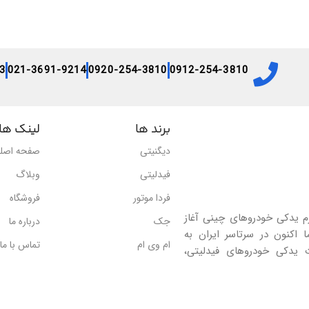
3
021-3691-9214
0920-254-3810
0912-254-3810
برند ها
لینک ها
دیگنیتی
صفحه اصل
فیدلیتی
وبلاگ
فردا موتور
فروشگاه
۱۳ در زمینه واردات لوازم یدکی خودروهای چینی آغاز
جک
درباره ما
اکنون در سرتاسر ایران به
ام وی ام
تماس با ما
 یدکی خودروهای فیدلیتی،