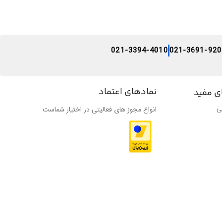
021-3394-4010
021-3691-920
نمادهای اعتماد
ی مفید
ی
انواع مجوز های فعالیتی در اختیار شماست