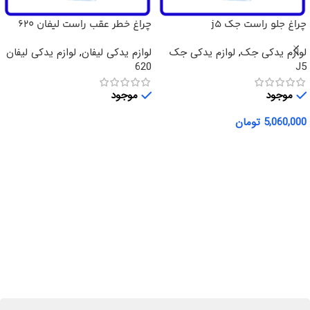
چراغ جلو راست جک j5
چراغ خطر عقب راست لیفان 620
لوازم یدکی جک
,
لوازم یدکی جک
لوازم یدکی لیفان
,
لوازم یدکی لیفان
620
J5
موجود
موجود
5,060,000
تومان
اطلاعات بیشتر
افزودن به سبد خرید