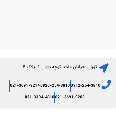
تهران، خیابان ملت، کوچه دژبان 1، پلاک ۴
021-3691-9214
0920-254-3810
0912-254-3810
021-3394-4010
021-3691-9203